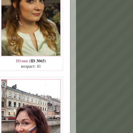
Юлия
(ID 3065)
возраст: 41