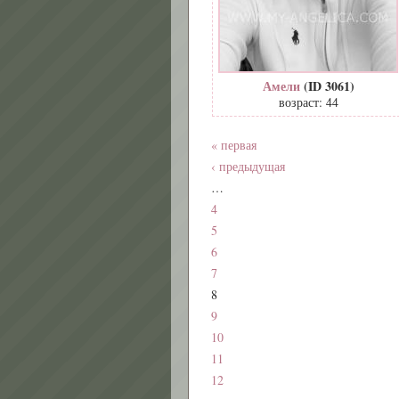
Амели
(ID 3061)
возраст: 44
« первая
‹ предыдущая
…
4
5
6
7
8
9
10
11
12