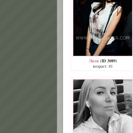
Лиля
(ID 3089)
возраст: 41