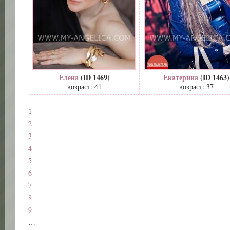
Елена
(ID 1469)
Екатерина
(ID 1463)
возраст: 41
возраст: 37
1
2
3
4
5
6
7
8
9
…