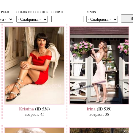
 PELO
COLOR DE LOS OJOS
СIUDAD
NINOS
Kristina
(ID 536)
Irina
(ID 539)
возраст: 45
возраст: 38