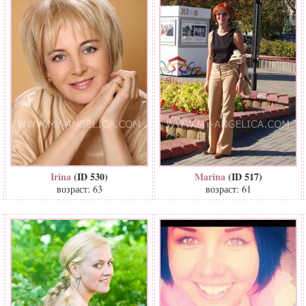
Irina
(ID 530)
Marina
(ID 517)
возраст: 63
возраст: 61