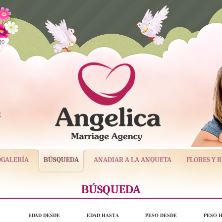
go
3
OGALERÍA
BÚSQUEDA
ANADIAR A LA ANQUETA
FLORES Y 
BÚSQUEDA
EDAD DESDE
EDAD HASTA
PESO DESDE
PESO 