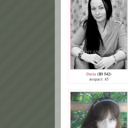
Daria
(ID 542)
возраст: 45