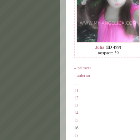
Julia
(ID 499)
возраст: 39
« primera
‹ anterior
…
11
12
13
14
15
16
17