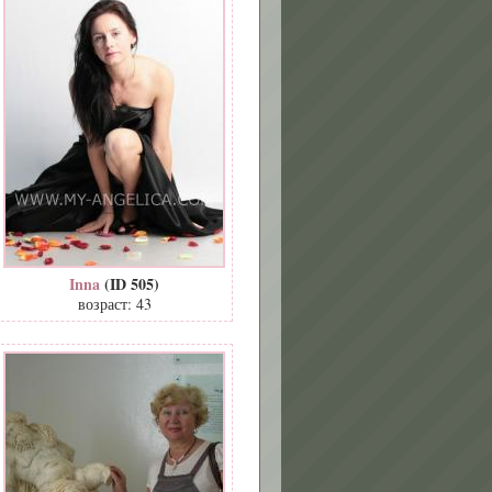
Inna
(ID 505)
возраст: 43