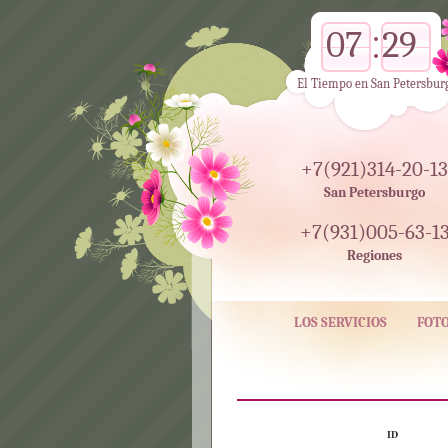
07
29
El Tiempo en San Petersbur
+7(921)314-20-13
San Petersburgo
+7(931)005-63-1
Regiones
LOS SERVICIOS
FOT
ID