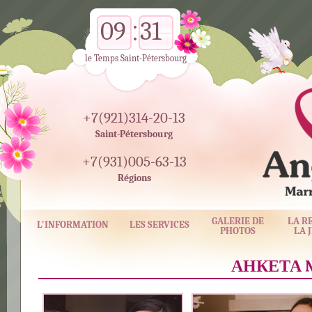
09
31
le Temps Saint-Pétersbourg
+7(921)314-20-13
Saint-Pétersbourg
+7(931)005-63-13
Régions
GALERIE DE
LA R
L'INFORMATION
LES SERVICES
PHOTOS
LA 
АНКЕТА №