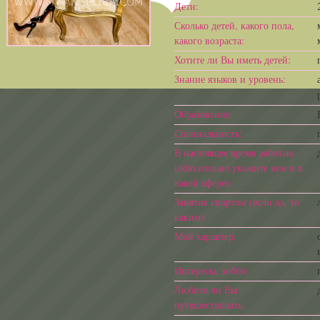
Дети:
Сколько детей, какого пола,
какого возраста:
Хотите ли Вы иметь детей:
Знание языков и уровень:
Образование:
Специальность:
В настоящее время работаю
(обязательно укажите кем и в
какой сфере):
Занятие спортом (если да, то
каким):
Мой характер:
Интересы, хобби:
Любите ли Вы
путешествовать: