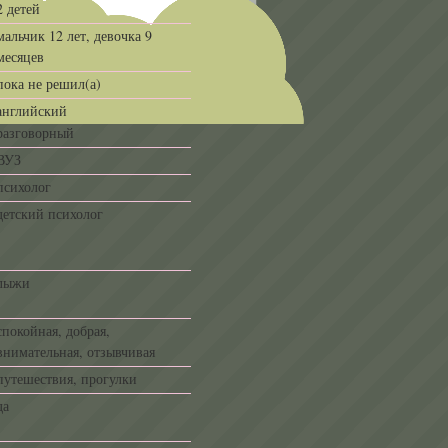
2 детей
мальчик 12 лет, девочка 9
месяцев
пока не решил(а)
английский
разговорный
ВУЗ
психолог
детский психолог
лыжи
спокойная, добрая,
внимательная, отзывчивая
путешествия, прогулки
да