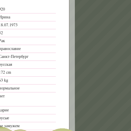
920
Ирина
18.07.1973
52
Рак
православие
Санкт-Петербург
русская
172 cm
63 kg
нормальное
нет
карие
русые
не замужем