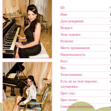
ID:
Имя:
Дата рождения:
Возраст:
Знак зодиака:
Религия:
Место проживания:
Национальность:
Рост:
Вес:
Телосложение:
Есть ли на теле пирсинг,
татуировки:
Цвет глаз:
Цвет волос:
Семейное положение: