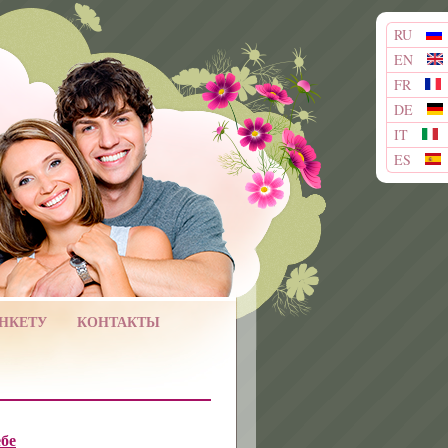
RU
EN
FR
DE
IT
ES
АНКЕТУ
КОНТАКТЫ
ебе